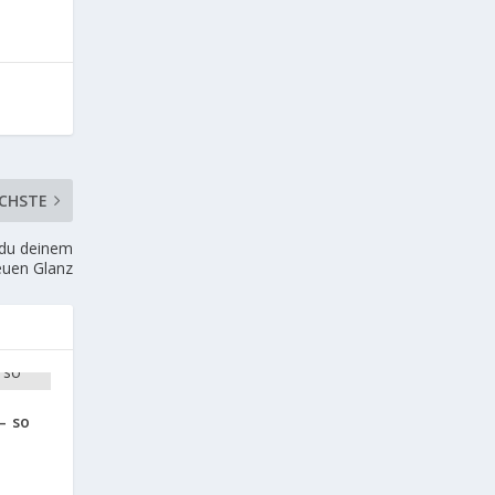
CHSTE
 du deinem
euen Glanz
– so