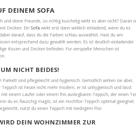
UF DEINEM SOFA
 und deine Freunde, so richtig kuschelig wirkt es aber nicht? Daran is
 und Decken. Ein
Sofa
wirkt erst dann wirklich einladend, wenn du es
dabei darauf, dass du die Farben schlau auswählst. Hast du am
kissen entsprechend dazu gewählt werden. Es ist deutlich einladender
elige Kissen und Decken befinden. Für verspielte Menschen ist
on.
UM NICHT BEIDES!
 Parkett sind pflegeleicht und hygienisch. Gemütlich wirken sie aber,
er Teppich ist heute nicht mehr modern, er ist unhygienisch und lässt
es mit einem Läufer oder einem frei auslegbaren Teppich, der einen Tei
 du es flauschig magst, ist ein Hochflor-Teppich optimal geeignet.
egeleicht, nutzt du einen Teppich mit niedrigem Flor.
 WIRD DEIN WOHNZIMMER ZUR