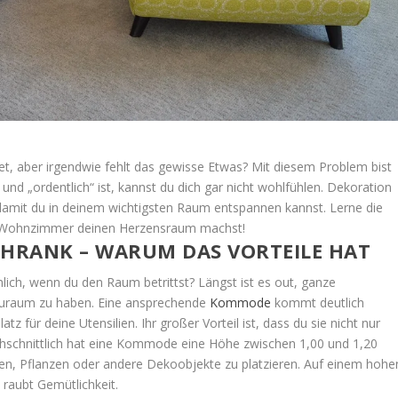
tet, aber irgendwie fehlt das gewisse Etwas? Mit diesem Problem bist
l und „ordentlich“ ist, kannst du dich gar nicht wohlfühlen. Dekoration
 damit du in deinem wichtigsten Raum entspannen kannst. Lerne die
m Wohnzimmer deinen Herzensraum machst!
HRANK – WARUM DAS VORTEILE HAT
ch, wenn du den Raum betrittst? Längst ist es out, ganze
tauraum zu haben. Eine ansprechende
Kommode
kommt deutlich
atz für deine Utensilien. Ihr großer Vorteil ist, dass du sie nicht nur
chschnittlich hat eine Kommode eine Höhe zwischen 1,00 und 1,20
en, Pflanzen oder andere Dekoobjekte zu platzieren. Auf einem hohe
raubt Gemütlichkeit.