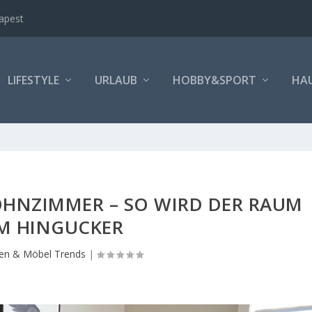
apest
LIFESTYLE
URLAUB
HOBBY&SPORT
HA
OHNZIMMER – SO WIRD DER RAUM
M HINGUCKER
ten & Möbel Trends
|