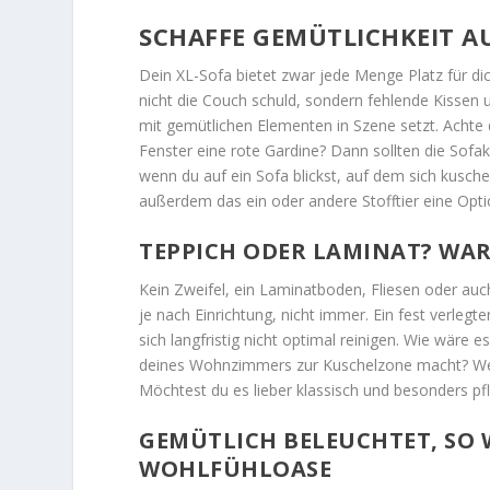
SCHAFFE GEMÜTLICHKEIT A
Dein XL-Sofa bietet zwar jede Menge Platz für dich
nicht die Couch schuld, sondern fehlende Kissen
mit gemütlichen Elementen in Szene setzt. Achte 
Fenster eine rote Gardine? Dann sollten die Sofa
wenn du auf ein Sofa blickst, auf dem sich kusch
außerdem das ein oder andere Stofftier eine Opti
TEPPICH ODER LAMINAT? WAR
Kein Zweifel, ein Laminatboden, Fliesen oder auch
je nach Einrichtung, nicht immer. Ein fest verlegt
sich langfristig nicht optimal reinigen. Wie wäre 
deines Wohnzimmers zur Kuschelzone macht? Wenn
Möchtest du es lieber klassisch und besonders pfl
GEMÜTLICH BELEUCHTET, SO
WOHLFÜHLOASE