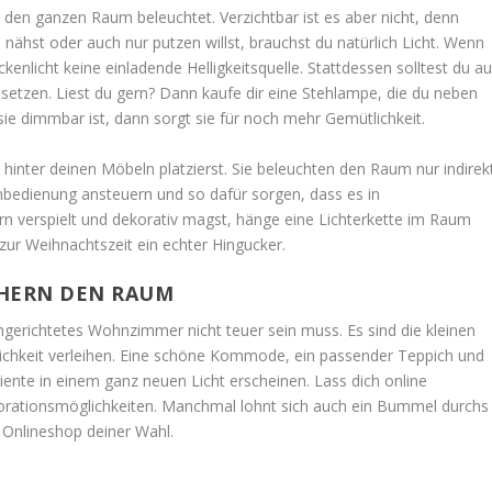
 den ganzen Raum beleuchtet. Verzichtbar ist es aber nicht, denn
ähst oder auch nur putzen willst, brauchst du natürlich Licht. Wenn
kenlicht keine einladende Helligkeitsquelle. Stattdessen solltest du au
 setzen. Liest du gern? Dann kaufe dir eine Stehlampe, die du neben
sie dimmbar ist, dann sorgt sie für noch mehr Gemütlichkeit.
u hinter deinen Möbeln platzierst. Sie beleuchten den Raum nur indirek
ernbedienung ansteuern und so dafür sorgen, dass es in
rn verspielt und dekorativ magst, hänge eine Lichterkette im Raum
 zur Weihnachtszeit ein echter Hingucker.
CHERN DEN RAUM
ingerichtetes Wohnzimmer nicht teuer sein muss. Es sind die kleinen
ichkeit verleihen. Eine schöne Kommode, ein passender Teppich und
iente in einem ganz neuen Licht erscheinen. Lass dich online
ekorationsmöglichkeiten. Manchmal lohnt sich auch ein Bummel durchs
 Onlineshop deiner Wahl.