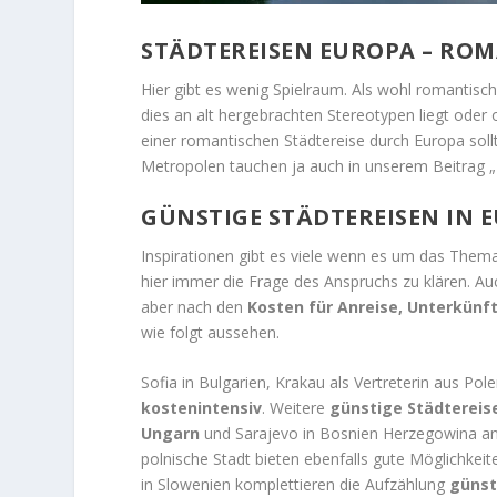
STÄDTEREISEN EUROPA – ROM
Hier gibt es wenig Spielraum. Als wohl romantis
dies an alt hergebrachten Stereotypen liegt oder
einer romantischen Städtereise durch Europa soll
Metropolen tauchen ja auch in unserem Beitrag „
GÜNSTIGE STÄDTEREISEN IN E
Inspirationen gibt es viele wenn es um das The
hier immer die Frage des Anspruchs zu klären. A
aber nach den
Kosten für Anreise, Unterkünf
wie folgt aussehen.
Sofia in Bulgarien, Krakau als Vertreterin aus Po
kostenintensiv
. Weitere
günstige Städtereise
Ungarn
und Sarajevo in Bosnien Herzegowina an
polnische Stadt bieten ebenfalls gute Möglichkeit
in Slowenien komplettieren die Aufzählung
günst