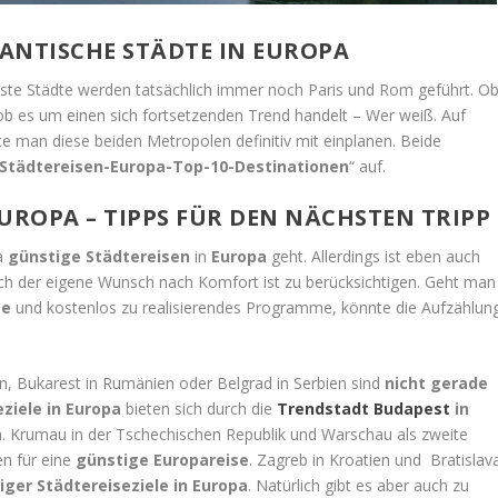
ANTISCHE STÄDTE IN EUROPA
chste Städte werden tatsächlich immer noch Paris und Rom geführt. O
 ob es um einen sich fortsetzenden Trend handelt – Wer weiß. Auf
te man diese beiden Metropolen definitiv mit einplanen. Beide
Städtereisen-Europa-Top-10-Destinationen
“ auf.
UROPA – TIPPS FÜR DEN NÄCHSTEN TRIPP
ma
günstige Städtereisen
in
Europa
geht. Allerdings ist eben auch
uch der eigene Wunsch nach Komfort ist zu berücksichtigen. Geht man
te
und kostenlos zu realisierendes Programme, könnte die Aufzählun
len, Bukarest in Rumänien oder Belgrad in Serbien sind
nicht gerade
ziele in Europa
bieten sich durch die
Trendstadt Budapest
in
. Krumau in der Tschechischen Republik und Warschau als zweite
en für eine
günstige Europareise
. Zagreb in Kroatien und Bratislav
iger Städtereiseziele in Europa
. Natürlich gibt es aber auch zu