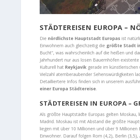
STÄDTEREISEN EUROPA – N
Die
nördlichste Hauptstadt Europas
ist natürl
Einwohnern auch gleichzeitig die
größte Stadt 
Bucht“, was wahrscheinlich auf die heißen und d
Jahrhundert nur aus losen Bauernhöfen existente
Kulturell hat
Reykjavik
gerade im künstlerischen 
Vielzahl atemberaubender Sehenswürdigkeiten la
Detailliertere Infos finden sich in unserem ausfüh
einer Europa Städtereise
.
STÄDTEREISEN IN EUROPA – 
Als größte Hauptstädte Europas gelten Moskau, l
Madrid. Moskau ist mit Abstand die größte Haupt
liegen mit über 10 Millionen und über 9 Millionen
Einwohner. Darauf folgen Rom (4,2), Berlin (3,5), 