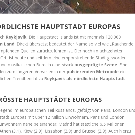
ÖRDLICHSTE HAUPTSTADT EUROPAS
ich
Reykjavik
. Die Hauptstadt Islands ist mit mehr als 120.000
im Land
. Direkt übersetzt bedeutet der Name so viel wie „Rauchende
ampfenden Quellen zurückzuführen ist. Der noch im achtzehnten
 Ort, ist heute und seitdem eine emporstrebende Stadt geworden.
und musikalischen Bereich eine
stark ausgeprägte Szene
. Eine
den zum längeren Verweilen in der
pulsierenden Metropole
ein.
rlichen Trendbericht zu
Reykjavik als nördlichste Hauptstadt
GRÖSSTE HAUPTSTÄDTE EUROPAS
iegend im europäischen Teil Russlands, gefolgt von Paris, London un
stadt Europas mit über 12 Million Einwohnern. Paris und London
 Einwohnern nahe beieinander. Madrid hat stattliche 6,5 Millionen
Athen (3,1), Kiew (2,9), Lissabon (2,9) und Brüssel (2,9). Auch hierzu